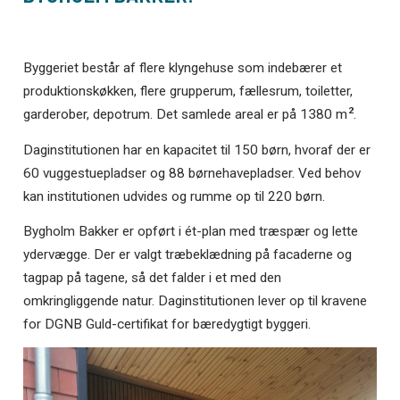
Byggeriet består af flere klyngehuse som indebærer et
produktionskøkken, flere grupperum, fællesrum, toiletter,
2
garderober, depotrum. Det samlede areal er på 1380 m
.
Daginstitutionen har en kapacitet til 150 børn, hvoraf der er
60 vuggestue­pladser og 88 børnehavepladser. Ved behov
kan institutionen udvides og rumme op til 220 børn.
Bygholm Bakker er opført i ét-plan med træspær og lette
ydervægge. Der er valgt træbeklædning på facaderne og
tagpap på tagene, så det falder i et med den
omkringliggende natur. Daginstitutionen lever op til kravene
for DGNB Guld-certifikat for bæredygtigt byggeri.