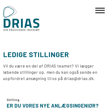
Skip
to
the
content
LEDIGE STILLINGER
Vil du være en del af DRIAS teamet? Vi lægger
løbende stillinger op, men du kan også sende en
uopfordret ansøgning til os på drias@drias.dk.
Stilling
ER DU VORES NYE ANLÆGSINGENIØR?