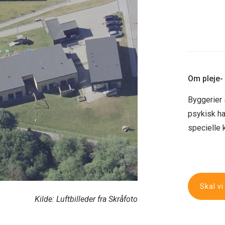
Om pleje- 
Byggerier 
psykisk h
specielle k
Skal vi
Kilde: Luftbilleder fra Skråfoto