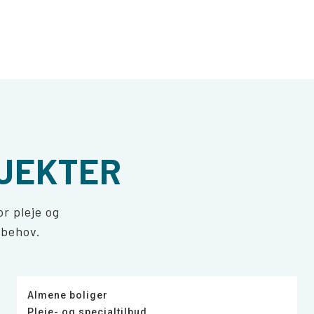
JEKTER
r pleje og
 behov.
Almene boliger
Pleje- og specialtilbud