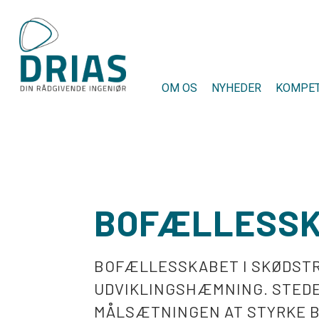
Skip
to
the
content
OM OS
NYHEDER
KOMPE
BOFÆLLESSK
BOFÆLLESSKABET I SKØDSTR
UDVIKLINGSHÆMNING. STEDE
MÅLSÆTNINGEN AT STYRKE B