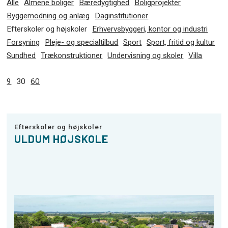
Alle
Almene boliger
Bæredygtighed
Boligprojekter
Byggemodning og anlæg
Daginstitutioner
Efterskoler og højskoler
Erhvervsbyggeri, kontor og industri
Forsyning
Pleje- og specialtilbud
Sport
Sport, fritid og kultur
Sundhed
Trækonstruktioner
Undervisning og skoler
Villa
9
30
60
Efterskoler og højskoler
ULDUM HØJSKOLE