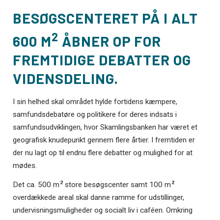
BESØGSCENTERET PÅ I ALT
2
600 M
ÅBNER OP FOR
FREMTIDIGE DEBATTER OG
VIDENSDELING.
I sin helhed skal området hylde fortidens kæmpere,
samfundsdebatøre og politikere for deres indsats i
samfundsudviklingen, hvor Skamlingsbanken har været et
geografisk knudepunkt gennem flere årtier. I fremtiden er
der nu lagt op til endnu flere debatter og mulighed for at
mødes.
2
2
Det ca. 500 m
store besøgscenter samt 100 m
overdækkede areal skal danne ramme for udstillinger,
undervisningsmuligheder og socialt liv i caféen. Omkring