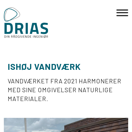
Skip
to
the
content
ISHØJ VANDVÆRK
VANDVÆRKET FRA 2021 HARMONERER
MED SINE OMGIVELSER NATURLIGE
MATERIALER.