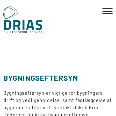
Skip
to
the
content
BYGNINGSEFTERSYN
Bygningseftersyn er vigtige for bygningers
drift og vedligeholdelse, samt fastlæggelse af
bygningens tilstand. Kontakt Jakob Friis
Pedersen omkring bygningseftersyn.